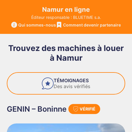
Namur en ligne
Éditeur responsable : BLUETIME s.a.
Qui sommes-nous
Comment devenir partenaire
Trouvez des machines à louer
à Namur
AGES
FIABILITÉ
érifiés
Des entreprises de confi
GENIN – Boninne
VÉRIFIÉ