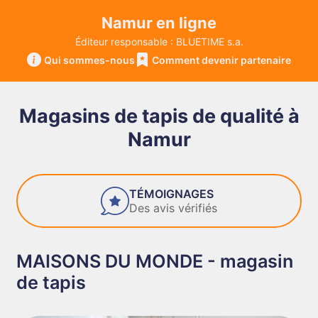
Namur en ligne
Éditeur responsable : BLUETIME s.a.
Qui sommes-nous
Comment devenir partenaire
Magasins de tapis de qualité à
Namur
FIABILITÉ
Des entreprises de confiance
MAISONS DU MONDE - magasin
de tapis