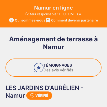
Namur en ligne
Éditeur responsable : BLUETIME s.a.
Qui sommes-nous
Comment devenir partenaire
Aménagement de terrasse à
Namur
FIABILITÉ
Des entreprises de confiance
LES JARDINS D'AURÉLIEN -
Namur
VÉRIFIÉ