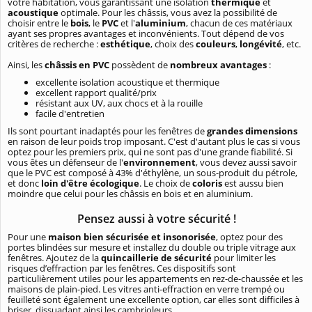
votre habitation, vous garantissant une isolation
thermique
et
acoustique
optimale. Pour les châssis, vous avez la possibilité de
choisir entre le
bois
, le
PVC
et l'
aluminium
, chacun de ces matériaux
ayant ses propres avantages et inconvénients. Tout dépend de vos
critères de recherche :
esthétique
, choix des
couleurs
,
longévité
, etc.
Ainsi, les
châssis en PVC
possèdent de
nombreux avantages
:
excellente isolation acoustique et thermique
excellent rapport qualité/prix
résistant aux UV, aux chocs et à la rouille
facile d'entretien
Ils sont pourtant inadaptés pour les fenêtres de
grandes dimensions
en raison de leur poids trop imposant. C'est d'autant plus le cas si vous
optez pour les premiers prix, qui ne sont pas d'une grande fiabilité. Si
vous êtes un défenseur de l'
environnement
, vous devez aussi savoir
que le PVC est composé à 43% d'éthylène, un sous-produit du pétrole,
et donc
loin d'être écologique
. Le choix de
coloris
est aussu bien
moindre que celui pour les châssis en bois et en aluminium.
Pensez aussi à votre sécurité !
Pour une
maison bien sécurisée et insonorisée
, optez pour des
portes blindées sur mesure et installez du double ou triple vitrage aux
fenêtres. Ajoutez de la
quincaillerie de sécurité
pour limiter les
risques d’effraction par les fenêtres. Ces dispositifs sont
particulièrement utiles pour les appartements en rez-de-chaussée et les
maisons de plain-pied. Les vitres anti-effraction en verre trempé ou
feuilleté sont également une excellente option, car elles sont difficiles à
briser, dissuadant ainsi les cambrioleurs.