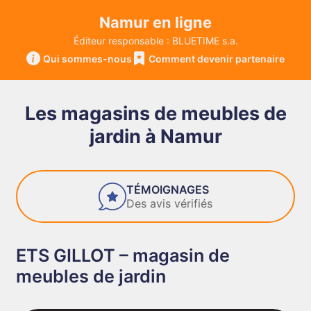
Namur en ligne
Éditeur responsable : BLUETIME s.a.
Qui sommes-nous
Comment devenir partenaire
Les magasins de meubles de
jardin à Namur
FIABILITÉ
Des entreprises de confiance
ETS GILLOT – magasin de
meubles de jardin