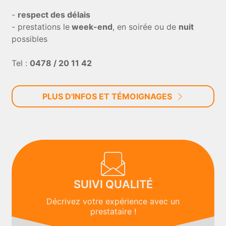
-
respect des délais
- prestations le
week-end
, en soirée ou de
nuit
possibles
Tel :
0478 / 20 11 42
PLUS D'INFOS ET TÉMOIGNAGES
SUIVI QUALITÉ
Décrivez votre expérience avec un
prestataire !